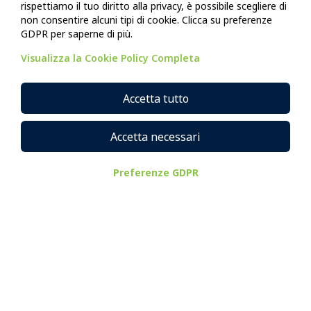
rispettiamo il tuo diritto alla privacy, è possibile scegliere di
non consentire alcuni tipi di cookie. Clicca su preferenze
GDPR per saperne di più.
Visualizza la Cookie Policy Completa
SAMinar - Intelligenza artificiale in azione: come
Accetta tutto
applicarla a tutti i processi aziendali
Accetta necessari
55 min
Base
Preferenze GDPR