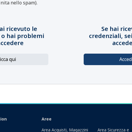
inita nello spam).
ai ricevuto le
Se hai rice
 o hai problemi
credenziali, se
accedere
accede
icca qui
Acced
ion
Aree
Area Acquisti, Magazzini
Area Sicurezza e