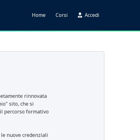
Home
Corsi
Accedi
pletamente rinnovata
io" sito, che si
il percorso formativo
 le nuove credenziali