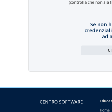
(controlla che non sia f
Se non h
credenziali
ad 
Cl
Educat
CENTRO SOFTWARE
Home